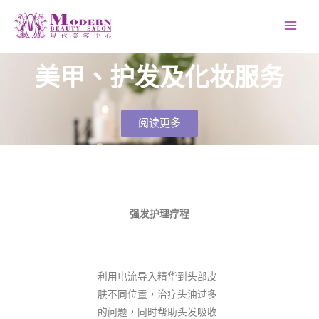
Skip
to
content
美甲、护发及化妆服务
阅读更多
强发护理疗程
利用电流导入精华到头部皮
肤不同位置，治疗头油过多
的问题，同时帮助头发吸收