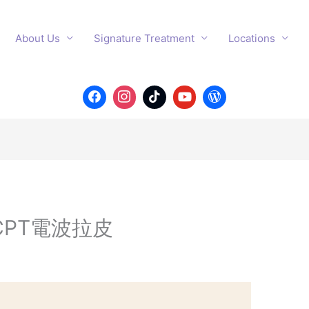
About Us
Signature Treatment
Locations
 CPT電波拉皮