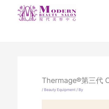
Skip
to
content
Thermage®第三代
/
Beauty Equipment
/ By