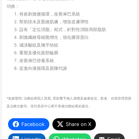
功效：
有效刺激微循環，改善淋巴系統
幫助排水及緊緻肌膚，增加皮膚彈性
設有「定位消脂」程式，針對性消除局部脂肪
刺激纖維母細胞增生，強化膠原蛋白
減淡皺紋及撫平幼紋
重塑及優化面部輪廓
改善淋巴排毒系統
促進向液循環及新陳代謝
*免責聲明: 治療結果因人而異, 受影響予個人身體及健康状況、飲食、自我管理習慣
及治療次數等。現代美容中心將不承擔治療結果的責任。
Facebook
Share on X