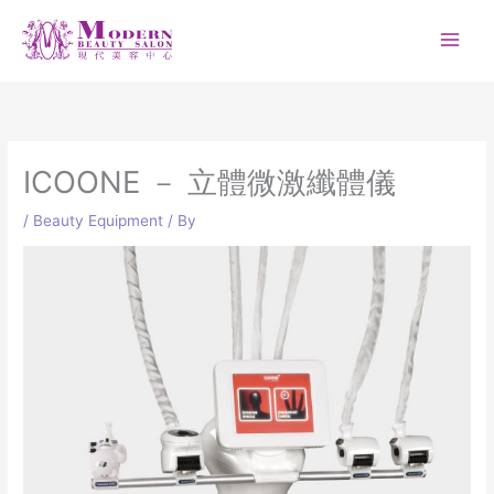
Skip
to
content
ICOONE － 立體微激纖體儀
/
Beauty Equipment
/ By