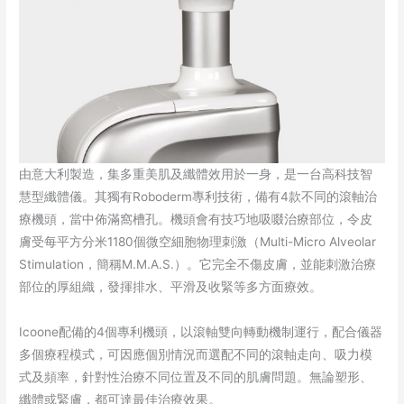
由意大利製造，集多重美肌及纖體效用於一身，是一台高科技智
慧型纖體儀。其獨有Roboderm專利技術，備有4款不同的滾軸治
療機頭，當中佈滿窩槽孔。機頭會有技巧地吸啜治療部位，令皮
膚受每平方分米1180個微空細胞物理刺激（Multi-Micro Alveolar
Stimulation，簡稱M.M.A.S.）。它完全不傷皮膚，並能刺激治療
部位的厚組織，發揮排水、平滑及收緊等多方面療效。
Icoone配備的4個專利機頭，以滾軸雙向轉動機制運行，配合儀器
多個療程模式，可因應個別情況而選配不同的滾軸走向、吸力模
式及頻率，針對性治療不同位置及不同的肌膚問題。無論塑形、
纖體或緊膚，都可達最佳治療效果。