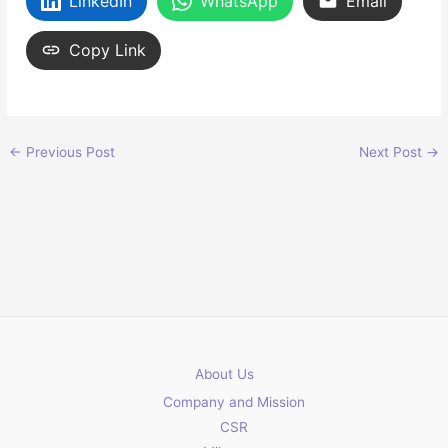
LinkedIn
WhatsApp
Email
Copy Link
←
Previous Post
Next Post
→
About Us
Company and Mission
CSR