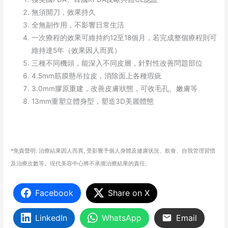
無須開刀，效果持久
全無副作用，不影響日常生活
一次療程的效果可維持約12至18個月，若完成整個療程則可
維持達5年（效果因人而異）
三種不同機頭，能深入不同皮層，針對性改善問題部位
4.5mm筋膜懸吊拉皮，消除面上各種瑕疵
3.0mm膠原重建，改善皮膚狀態，可收毛孔、嫩膚等
13mm重塑立體身型，塑造3D美麗體態
*免責聲明: 治療結果因人而異, 受影響予個人身體及健康状況、飲食、自我管理習慣
及治療次數等。現代美容中心將不承擔治療結果的責任。
Facebook
Share on X
LinkedIn
WhatsApp
Email