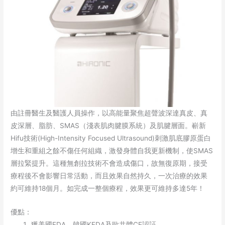
由註冊醫生及醫護人員操作，以高能量聚焦超聲波深達真皮、真
皮深層、脂肪、SMAS（淺表肌肉腱膜系統）及肌腱層面。嶄新
Hifu技術(High-Intensity Focused Ultrasound)刺激肌底膠原蛋白
增生和重組之餘不傷任何組織，激發身體自我更新機制，使SMAS
層拉緊提升。這種無創拉技術不會造成傷口，故無復原期，接受
療程後不會影響日常活動，而且效果自然持久，一次治療的效果
約可維持18個月。如完成一整個療程，效果更可維持多達5年！
優點：
獲美國FDA、韓國KFDA及歐共體CE認証