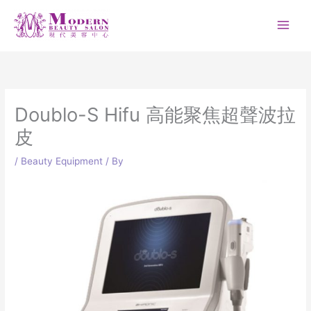
Skip
to
content
Doublo-S Hifu 高能聚焦超聲波拉
皮
/
Beauty Equipment
/ By